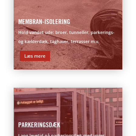
MEMBRAN-ISOLERING
Hold vandet ude: broer, tunneller, parkerings-
og kælderdæk, taghaver, terrasser m.v.
Læs mere
PARKERINGSDÆK
Lang levetid på parkeringsdæk med vores