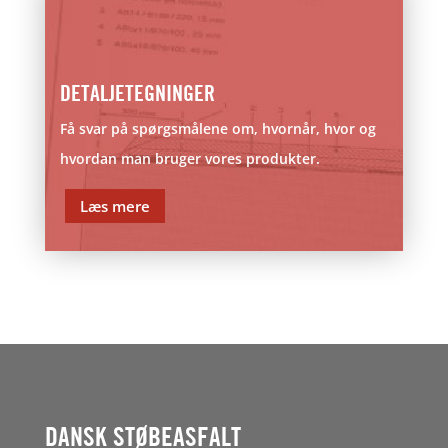
DETALJETEGNINGER
Få svar på spørgsmålene om, hvornår, hvor og
hvordan man bruger vores produkter.
Læs mere
DANSK STØBEASFALT